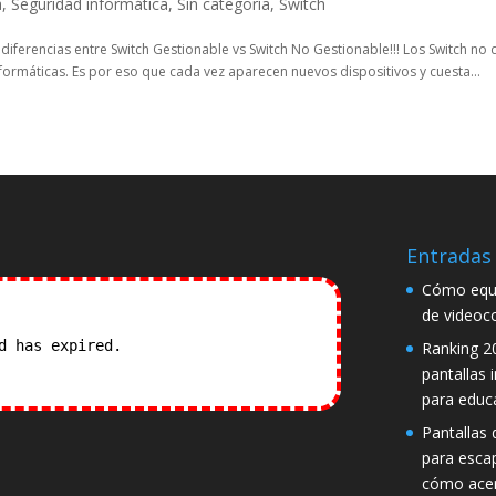
a
,
Seguridad informática
,
Sin categoría
,
Switch
diferencias entre Switch Gestionable vs Switch No Gestionable!!! Los Switch no 
formáticas. Es por eso que cada vez aparecen nuevos dispositivos y cuesta...
Entradas 
Cómo equi
de videoc
od has expired.
Check our
Ranking 2
pantallas 
para educ
Pantallas d
para esca
cómo acer