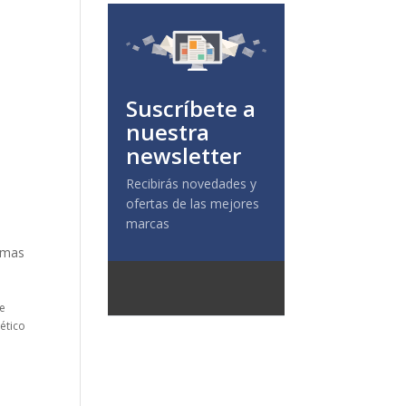
Suscríbete a
nuestra
newsletter
Recibirás novedades y
ofertas de las mejores
marcas
emas
se
ético