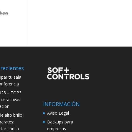
dejan
recientes
par tu sala
onferencia
025 – TOP3
interactivas
INFORMACIÓN
ación
Aviso Legal
e alto brillo
Backups para
parates:
empresas
tar con la