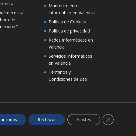
erfecta
Mantenimiento
informático en Valencia
Qué necesitas
 hora de
Política de Cookies
n router?
Política de privacidad
Redes Informáticas en
Valencia
Servicios Informáticos
en Valencia
Términos y
Condiciones de uso
Cerrar el ban
ar todas
Rechazar
Ajustes