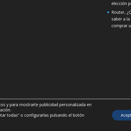
elección p
Router, ¿
saber a la
comprar u
icos y para mostrarte publicidad personalizada en
ovisuales SL
ación.
tar todas” o configurarlas pulsando el botón
Acept