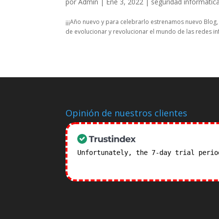
por
Admin
|
Ene 3, 2022
|
seguridad informátic
¡¡¡Año nuevo y para celebrarlo estrenamos nuevo Blog, 
de evolucionar y revolucionar el mundo de las redes in
Opinión de nuestros clientes
Unfortunately, the 7-day trial peri
subscription plans! >>