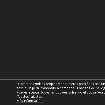
Utilizamos cookies propias y de terceros para fines analít
Copyright © 2019 Soft Controls Soluciones Audi
base a un perfil elaborado a partir de tus hábitos de naveg
Puedes aceptar todas las cookies pulsando el botón “Acep
“Ajustes”
ajustes
.
Más Información.