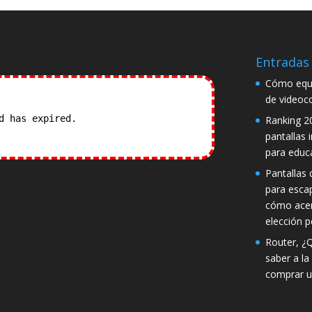
Entradas 
Cómo equi
de videoc
od has expired.
Check our
Ranking 2
pantallas 
para educ
Pantallas d
para esca
cómo acer
elección p
Router, ¿
saber a la
comprar u