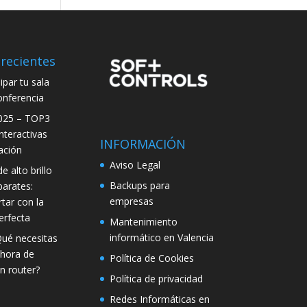
recientes
par tu sala
onferencia
025 – TOP3
interactivas
INFORMACIÓN
ación
Aviso Legal
e alto brillo
Backups para
parates:
empresas
tar con la
erfecta
Mantenimiento
informático en Valencia
Qué necesitas
 hora de
Política de Cookies
n router?
Política de privacidad
Redes Informáticas en