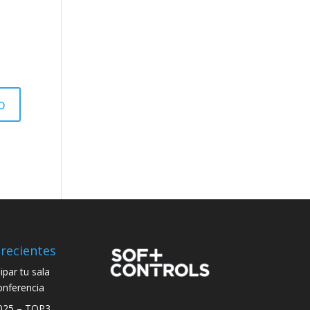
recientes
par tu sala
onferencia
025 – TOP3