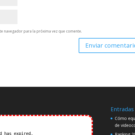
te navegador para la próxima vez que comente.
Entradas 
Cómo equi
de videoc
od has expired.
Check our
Ranking 2