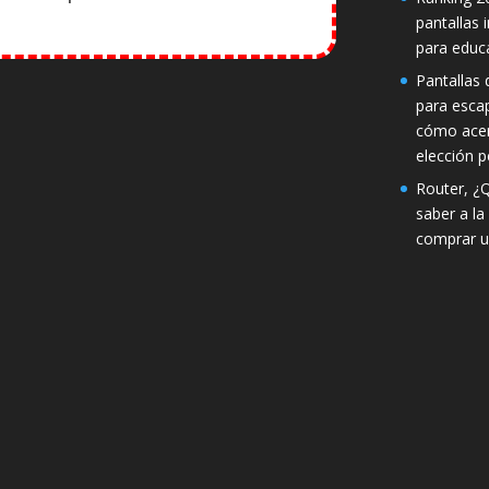
pantallas 
para educ
Pantallas d
para esca
cómo acer
elección p
Router, ¿
saber a la
comprar u