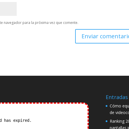
te navegador para la próxima vez que comente.
Entradas 
Cómo equi
de videoc
od has expired.
Check our
Ranking 2
pantallas 