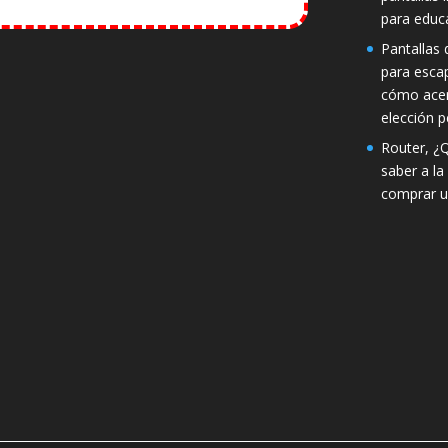
para educ
Pantallas d
para esca
cómo acer
elección p
Router, ¿
saber a la
comprar u