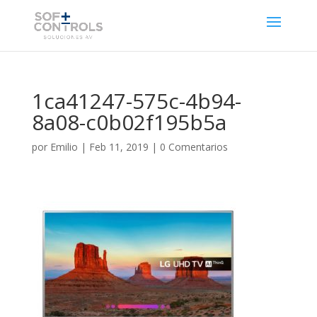
1ca41247-575c-4b94-
8a08-c0b02f195b5a
por
Emilio
|
Feb 11, 2019
|
0 Comentarios