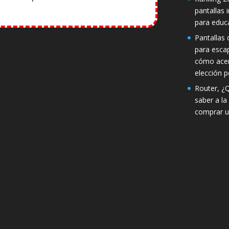
pantallas 
para educ
Pantallas d
para esca
cómo acer
elección p
Router, ¿
saber a la
comprar u