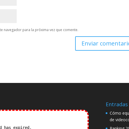
te navegador para la próxima vez que comente.
Entradas 
Cómo equi
de videoc
od has expired.
Check our
Ranking 2