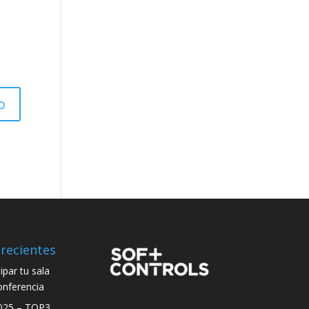
recientes
par tu sala
onferencia
025 – TOP3