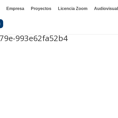
Empresa
Proyectos
Licencia Zoom
Audiovisua
g
979e-993e62fa52b4