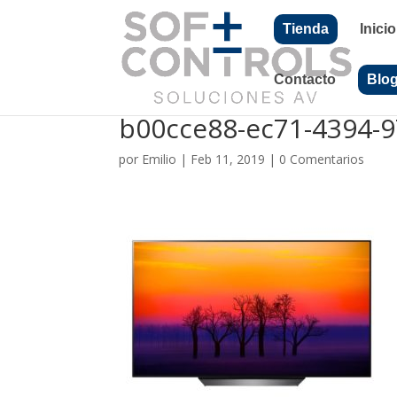
Tienda
Inicio
Contacto
Blo
b00cce88-ec71-4394-
por
Emilio
|
Feb 11, 2019
|
0 Comentarios