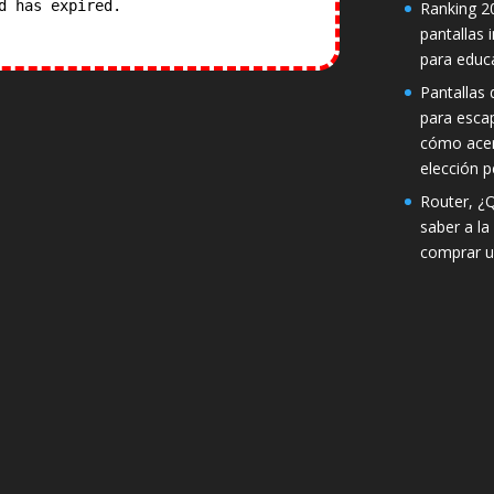
od has expired.
Check our
Ranking 2
pantallas 
para educ
Pantallas d
para esca
cómo acer
elección p
Router, ¿
saber a la
comprar u