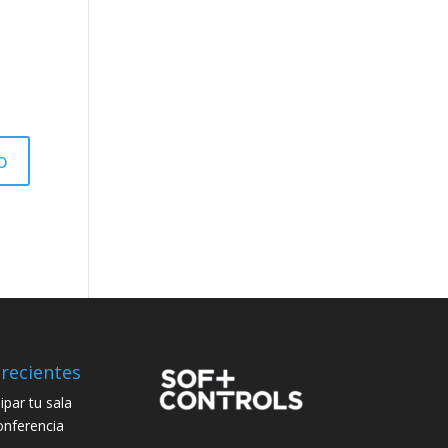
recientes
par tu sala
onferencia