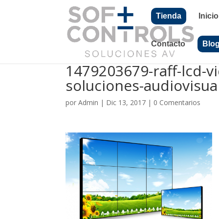
Tienda
Inicio
Contacto
Blo
1479203679-raff-lcd-v
soluciones-audiovisua
por
Admin
|
Dic 13, 2017
|
0 Comentarios