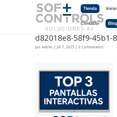
Tienda
Inicio
Contacto
Blo
d82018e8-58f9-45b1-
por
Admin
|
Jul 7, 2025
|
0 Comentarios