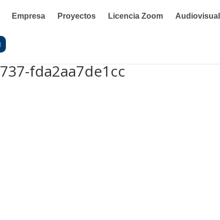
Empresa
Proyectos
Licencia Zoom
Audiovisua
g
8737-fda2aa7de1cc