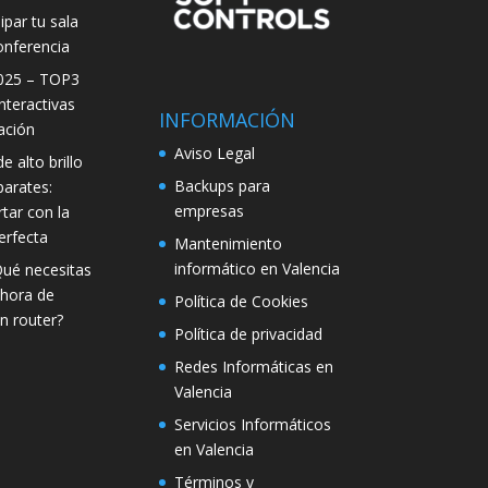
par tu sala
onferencia
025 – TOP3
interactivas
INFORMACIÓN
ación
Aviso Legal
e alto brillo
Backups para
parates:
empresas
tar con la
erfecta
Mantenimiento
informático en Valencia
Qué necesitas
 hora de
Política de Cookies
n router?
Política de privacidad
Redes Informáticas en
Valencia
Servicios Informáticos
en Valencia
Términos y