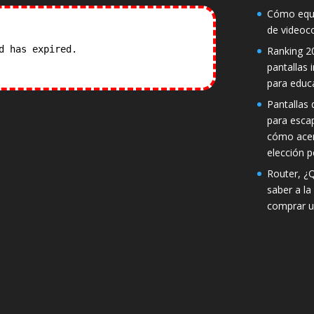
Cómo equi
de videoc
od has expired.
Check our
Ranking 2
pantallas 
para educ
Pantallas d
para esca
cómo acer
elección p
Router, ¿
saber a la
comprar u