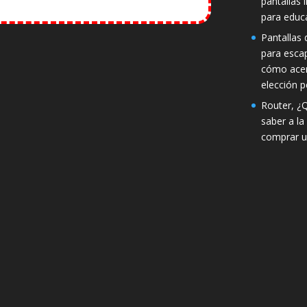
pantallas 
para educ
Pantallas d
para esca
cómo acer
elección p
Router, ¿
saber a la
comprar u