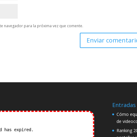
te navegador para la próxima vez que comente.
Entradas 
Cómo equi
de videoc
od has expired.
Check our
Ranking 2