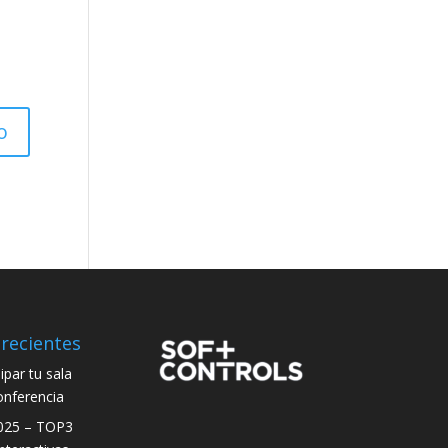
recientes
par tu sala
onferencia
025 – TOP3