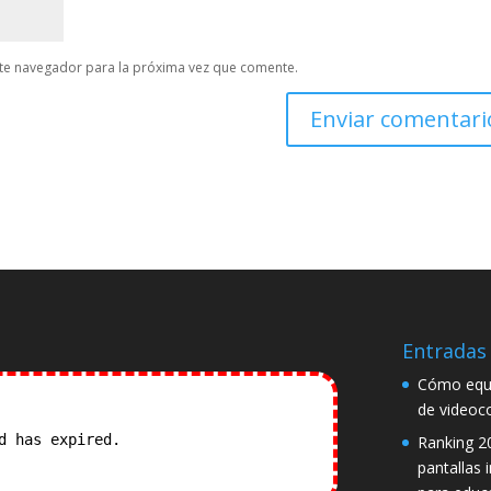
te navegador para la próxima vez que comente.
Entradas 
Cómo equi
de videoc
od has expired.
Check our
Ranking 2
pantallas 