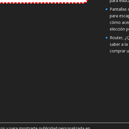
para educ
Pantallas d
para esca
cómo acer
elección p
Router, ¿
saber a la
comprar u
icos y para mostrarte publicidad personalizada en