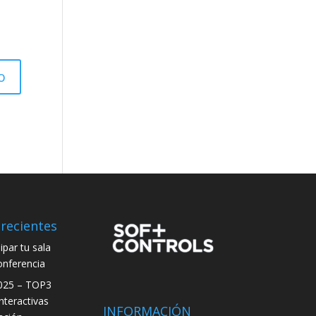
recientes
par tu sala
onferencia
025 – TOP3
interactivas
INFORMACIÓN