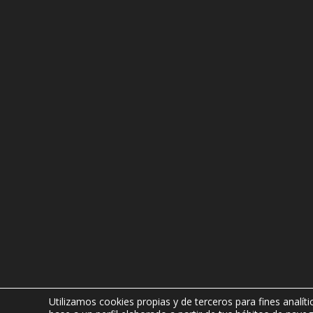
Utilizamos cookies propias y de terceros para fines analít
Copyright © 2019 Soft Controls Soluciones Audi