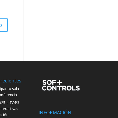
recientes
par tu sala
onferencia
025 – TOP3
interactivas
INFORMACIÓN
ación