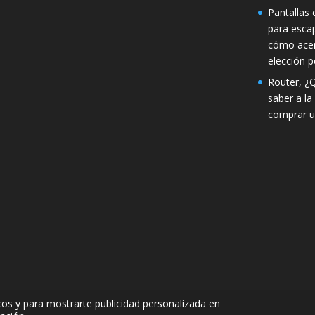
Pantallas d
para esca
cómo acer
elección p
Router, ¿
saber a la
comprar u
icos y para mostrarte publicidad personalizada en
ovisuales SL