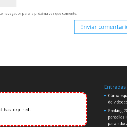
te navegador para la próxima vez que comente.
Entradas 
Cómo equi
de videoc
od has expired.
Check our
Ranking 2
pantallas 
para educ