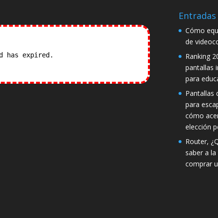
Entradas 
Cómo equi
de videoc
od has expired.
Check our
Ranking 2
pantallas 
para educ
Pantallas d
para esca
cómo acer
elección p
Router, ¿
saber a la
comprar u