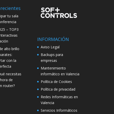
recientes
par tu sala
onferencia
025 – TOP3
interactivas
INFORMACIÓN
ación
Aviso Legal
e alto brillo
Backups para
parates:
empresas
tar con la
erfecta
Mantenimiento
informático en Valencia
Qué necesitas
 hora de
Política de Cookies
n router?
Política de privacidad
Redes Informáticas en
Valencia
Servicios Informáticos