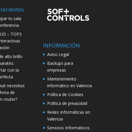
recientes
par tu sala
onferencia
025 – TOP3
interactivas
INFORMACIÓN
ación
Aviso Legal
e alto brillo
Backups para
parates:
empresas
tar con la
erfecta
Mantenimiento
informático en Valencia
Qué necesitas
 hora de
Política de Cookies
n router?
Política de privacidad
Redes Informáticas en
Valencia
Servicios Informáticos