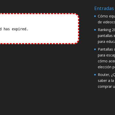
Entradas 
Cómo equi
de videoc
od has expired.
Check our
Ranking 2
pantallas 
para educ
Pantallas d
para esca
cómo acer
elección p
Router, ¿
saber a la
comprar u