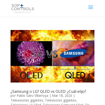
¿Samsung o LG? QLED vs OLED: ¿Cuál elijo?
por
Pablo Sáez Villarroya
|
Mar 18, 2020
|
Televisiones gigantes
,
Televisores gigantes
,
Televisores LG Oled
,
Televisores Samsung Qled
,
TV