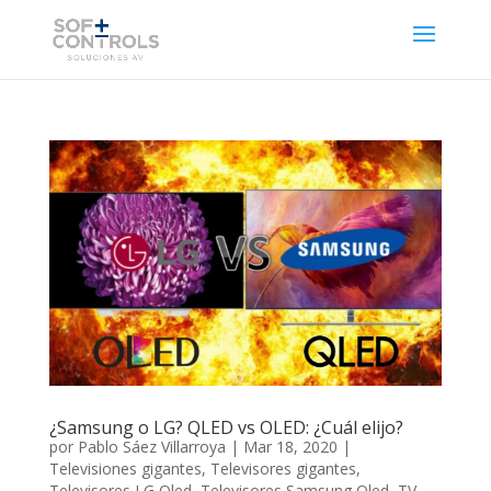
¿Samsung o LG? QLED vs OLED: ¿Cuál elijo?
por
Pablo Sáez Villarroya
|
Mar 18, 2020
|
Televisiones gigantes
,
Televisores gigantes
,
Televisores LG Oled
,
Televisores Samsung Qled
,
TV