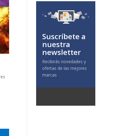
Suscríbete a
nuestra
newsletter
Recibirás novedades y
ofertas de las mejores
marcas
res